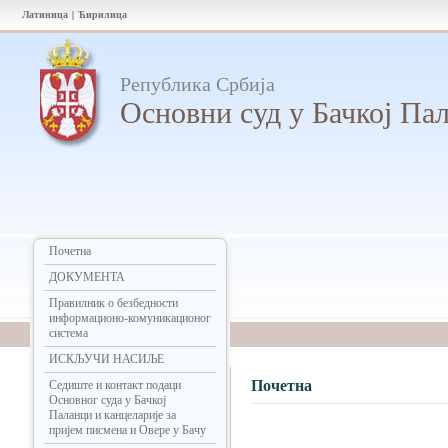
Латиница
|
Ћирилица
Република Србија
Oсновни суд у Бачкој Па
Почетна
ДОКУМЕНТА
Правилник о безбедности
информационо-комуникационог
система
ИСКЉУЧИ НАСИЉЕ
Почетна
Седиште и контакт подаци
Основног суда у Бачкој
Паланци и канцеларије за
пријем писмена и Оверe у Бачу