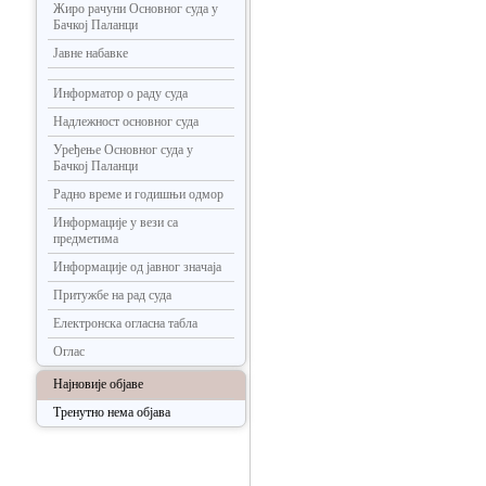
Жиро рачуни Основног суда у
Бачкој Паланци
Јавне набавке
Информатор о раду суда
Надлежност основног суда
Уређење Основног суда у
Бачкој Паланци
Радно време и годишњи одмор
Информације у вези са
предметима
Информације од јавног значаја
Притужбе на рад суда
Електронска огласна табла
Оглас
Најновије објаве
Тренутно нема објава